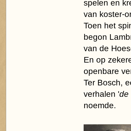
spelen en kr
van koster-o
Toen het spi
begon Lambre
van de Hoese
En op zekere
openbare ver
Ter Bosch, e
verhalen '
de 
noemde.