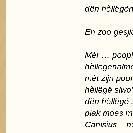
dën hèllëgë
En zoo gesj
Mèr … poopi
hèllëgënalm
mèt zijn poo
hèllëgë slwo
dën hèllëgë 
plak moes m
Canisius – n