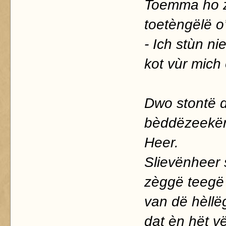
Toemma ho z
toetèngëlë o
- Ich stùn ni
kot vùr mich
Dwo stontë d
bèddëzeekër
Heer.
Slievënheer 
zèggë teegë
van dë hèllë
dat èn hët vë