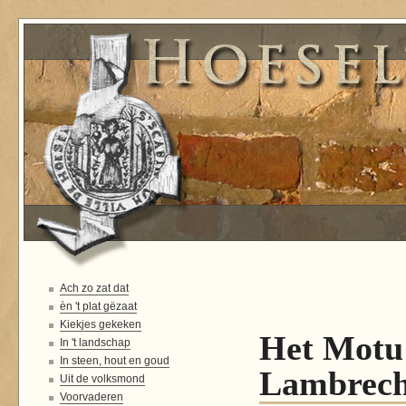
Ach zo zat dat
èn 't plat gëzaat
Kiekjes gekeken
Het Motu 
In 't landschap
In steen, hout en goud
Lambrech
Uit de volksmond
Voorvaderen