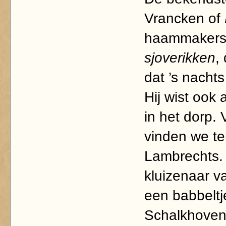
Vrancken of
haammakersat
sjoverikken
,
dat ’s nacht
Hij wist ook 
in het dorp.
vinden we te
Lambrechts. 
kluizenaar va
een babbeltj
Schalkhoven,