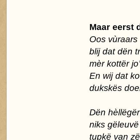
Maar eerst d
Oos vùraars 
blij dat dën
mèr kottër j
En wij dat k
dukskës doe
Dën hèllëgën
niks gëleuvë
tupkë van zë