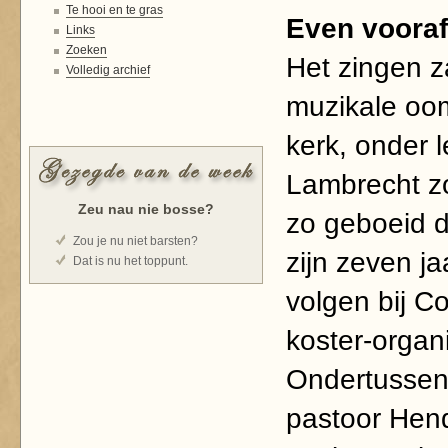
Te hooi en te gras
Even vooraf.
Links
Zoeken
Het zingen z
Volledig archief
muzikale oo
kerk, onder 
Lambrecht zo
Zeu nau nie bosse?
zo geboeid d
Zou je nu niet barsten?
zijn zeven ja
Dat is nu het toppunt.
volgen bij C
koster-organ
Ondertussen 
pastoor Hen