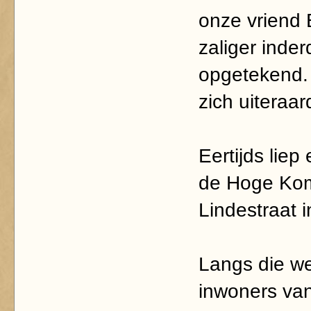
onze vriend
zaliger inder
opgetekend. 
zich uiteraar
Eertijds lie
de Hoge Kom
Lindestraat i
Langs die we
inwoners van