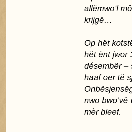
allëmwo’l mô
krijgë…
Op hët kotst
hët ènt jwor 
désembër – 
haaf oer të s
Onbësjensëg 
nwo bwo’vë v
mèr bleef.